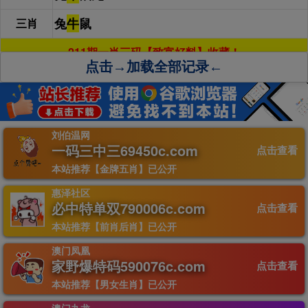
兔
牛
鼠
三肖
211期一肖三码【致富好料】收藏！
点击→加载全部记录←
牛鸡猪猴虎
马
六肖
209期一肖三码【致富好料】收藏！
刘伯温网
羊鸡
猪
狗猴兔
六肖
一码三中三69450c.com
点击查看
羊鸡
猪
狗
四肖
本站推荐【金牌五肖】已公开
惠泽社区
羊鸡
猪
三肖
必中特单双790006c.com
点击查看
208期一肖三码【致富好料】收藏！
本站推荐【前肖后肖】已公开
澳门凤凰
蛇猪马
鼠
羊猴
六肖
家野爆特码590076c.com
点击查看
蛇猪马
鼠
四肖
本站推荐【男女生肖】已公开
澳门九龙