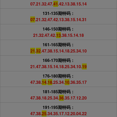
07.21.32.47.
41
.42.13.38.15.14
131-135期特码：
07
.21.32.47.42.13.38.15.14.31
146-150期特码：
21.32.47.42.
13
.38.15.14.18
161-165期特码：
21
.
32
.47.38.15.14.18.25.34.10
166-170期特码：
21.47.38.15.14.18.25.34.10.
19
176-180期特码：
47.38.
14
.
18
.25.34.
10
.36.35.17
181-185期特码：
47.38.18.25.34.
36
.35.17.12.20
191-195期特码：
47.38.
25
.34.35.17.12.20.04.22