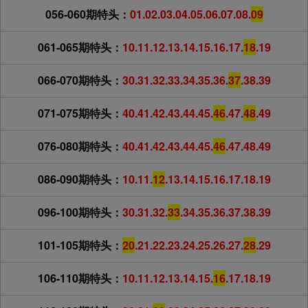
056-060期特头：
01.02.03.04.05.06.07.08.
09
061-065期特头：
10.11.12.13.14.15.16.17.
18
.19
066-070期特头：
30.31.32.33.34.35.36.
37
.38.39
071-075期特头：
40.41.42.43.44.45.
46
.47.
48
.49
076-080期特头：
40.41.42.43.44.45.
46
.47.48.49
086-090期特头：
10.11.
12
.13.14.15.16.17.18.19
096-100期特头：
30.31.32.
33
.34.35.36.37.38.39
101-105期特头：
20
.21.22.23.24.25.26.27.
28
.29
106-110期特头：
10.11.12.13.14.15.
16
.17.18.19