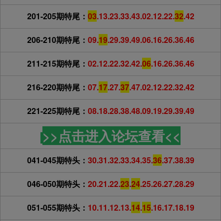
201-205期特尾：
03
.13.23.33.43.02.12.22.
32
.42
206-210期特尾：
09.
19
.29.39.49.06.16.26.36.46
211-215期特尾：
02.12.22.32.42.
06
.16.26.36.46
216-220期特尾：
07.
17
.27.
37
.47.02.12.22.32.42
221-225期特尾：
08.18.28.38.48.09.19.29.39.49
>>点击进入论坛查看<<
041-045期特头：
30.31.32.33.34.35.
36
.37.38.39
046-050期特头：
20.21.22.
23
.
24
.25.26.27.28.29
051-055期特头：
10.11.12.13.
14
.
15
.16.17.18.19