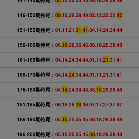
141-145期特尾：
05
.15.25.35.45.08.18.28.38.48
146-150期特尾：
09
.19.29.39.49.02.12.22.32.
42
151-155期特尾：
01.11.21.
31
.
41
.04.14.24.34.44
156-160期特尾：
06.
16
.26.36.46.08.18.28.38.48
161-165期特尾：
04.14.24.34.44.01.11.
21
.31.41
166-170期特尾：
04.14.
24
.34.44.01.11.21.31.41
176-180期特尾：
04.
14
.24.34.44.08.
18
.28.38.48
181-185期特尾：
06.16.26.
36
.46.07.17.27.37.47
186-190期特尾：
05.
15
.25.35.45.08.18.28.38.48
196-200期特尾：
05.15.25.35.45.
08
.18.28.38.48