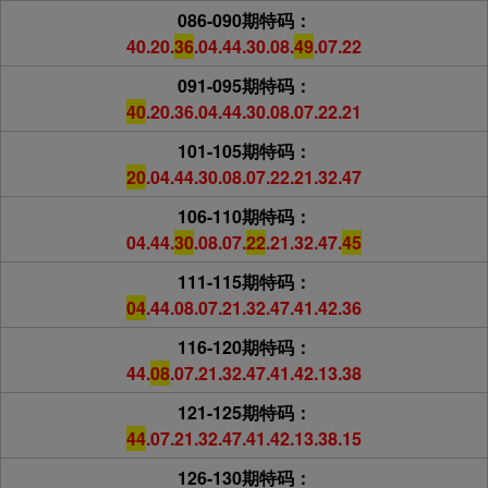
086-090期特码：
40.20.
36
.04.44.30.08.
49
.07.22
091-095期特码：
40
.20.36.04.44.30.08.07.22.21
101-105期特码：
20
.04.44.30.08.07.22.21.32.47
106-110期特码：
04.44.
30
.08.07.
22
.21.32.47.
45
111-115期特码：
04
.44.08.07.21.32.47.41.42.36
116-120期特码：
44.
08
.07.21.32.47.41.42.13.38
121-125期特码：
44
.07.21.32.47.41.42.13.38.15
126-130期特码：