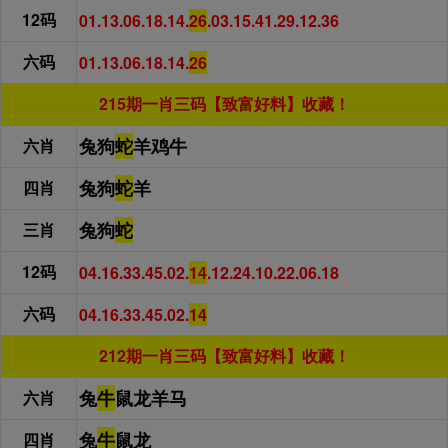
12码
01.13.06.18.14.
26
.03.15.41.29.12.36
六码
01.13.06.18.14.
26
215期一肖三码【致富好料】收藏！
兔狗
蛇
羊鸡牛
六肖
兔狗
蛇
羊
四肖
兔狗
蛇
三肖
12码
04.16.33.45.02.
14
.12.24.10.22.06.18
六码
04.16.33.45.02.
14
212期一肖三码【致富好料】收藏！
兔
牛
鼠龙羊马
六肖
兔
牛
鼠龙
四肖