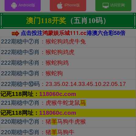
兔
鸡狗牛
四肖
Android版
iPhone版
访问官网
兔
鸡狗
三肖
澳门118开奖
（五肖10码）
兔
【04.16.28】
一肖
点击投注
鸿蒙娱乐城111.cc
港澳六合彩58倍
222
期
稳中⑦肖
：猴蛇狗鸡虎牛兔
199期一肖三码【致富好料】收藏！
222期稳中⑤肖
：
猴蛇狗鸡虎
牛虎鼠
羊
鸡兔
六肖
222
期稳中④肖
：
猴蛇狗鸡
牛虎鼠
羊
四肖
222
期稳中③肖
：
猴蛇狗
197期一肖三码【致富好料】收藏！
222
期
稳中
⑩码
：23.35.02.14.33.45.10.22.05.17
记死118网址：
118060c.com
鸡虎猴牛兔
猪
六肖
221
期
稳中⑦肖
：虎猴牛蛇龙鼠
马
196期一肖三码【致富好料】收藏！
记死118网址：
118060c.com
龙
兔鸡羊猴马
六肖
220
期
稳中⑦肖
：猪
羊
马狗牛虎猴
220期稳中⑤肖
：
猪
羊
马狗牛
龙
兔鸡羊
四肖