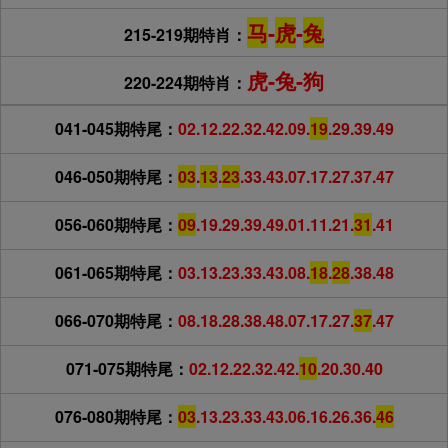
马
-
虎
-
兔
215-219期特肖：
虎-兔-狗
220-224期特肖：
041-045期特尾：
02.12.22.32.42.09.
19
.29.39.49
046-050期特尾：
03
.
13
.
23
.33.43.07.17.27.37.47
056-060期特尾：
09
.19.29.39.49.01.11.21.
31
.41
061-065期特尾：
03.13.23.33.43.08.
18
.
28
.38.48
066-070期特尾：
08.18.28.38.48.07.17.27.
37
.47
071-075期特尾：
02.12.22.32.42.
10
.20.30.40
076-080期特尾：
03
.13.23.33.43.06.16.26.36.
46