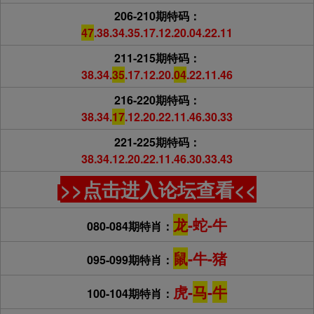
206-210期特码：
47
.38.34.35.17.12.20.04.22.11
211-215期特码：
38.34.
35
.17.12.20.
04
.22.11.46
216-220期特码：
38.34.
17
.12.20.22.11.46.30.33
221-225期特码：
38.34.12.20.22.11.46.30.33.43
>>点击进入论坛查看<<
龙
-蛇-牛
080-084期特肖：
鼠
-牛-猪
095-099期特肖：
虎-
马
-
牛
100-104期特肖：