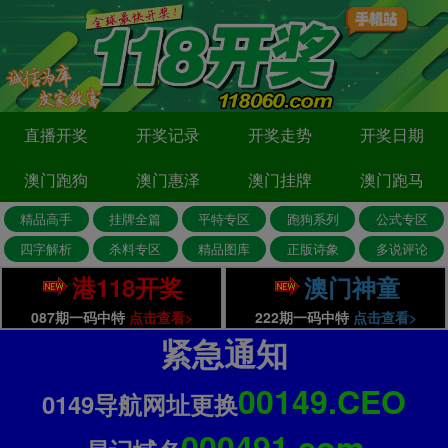
直播开奖
开奖记录
开奖走势
开奖日期
澳门跑狗
澳门惠泽
澳门挂牌
澳门跑马
精品高手
挂牌全篇
平特专区
跑狗系列
公式专区
四字解析
杀料专区
精品图库
正版诗象
多说评论
港118开奖
澳门神童
087期一码中特
点击查看>
222期一码中特
点击查看>
紧急通知
00149.CEO
0149导航网址更换
000491.com