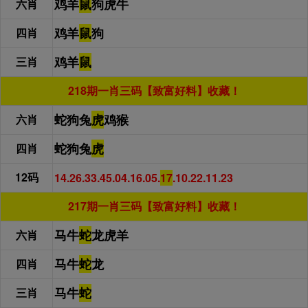
鸡羊
鼠
狗虎牛
六肖
鸡羊
鼠
狗
四肖
鸡羊
鼠
三肖
218期一肖三码【致富好料】收藏！
蛇狗兔
虎
鸡猴
六肖
蛇狗兔
虎
四肖
12码
14.26.33.45.04.16.05.
17
.10.22.11.23
217期一肖三码【致富好料】收藏！
马牛
蛇
龙虎羊
六肖
马牛
蛇
龙
四肖
马牛
蛇
三肖